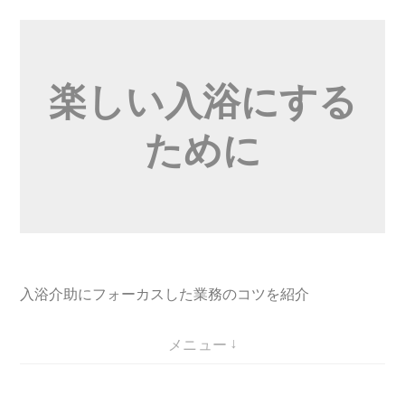
コ
ン
テ
楽しい入浴にする
ン
ツ
ために
へ
ス
キ
ッ
プ
入浴介助にフォーカスした業務のコツを紹介
メニュー